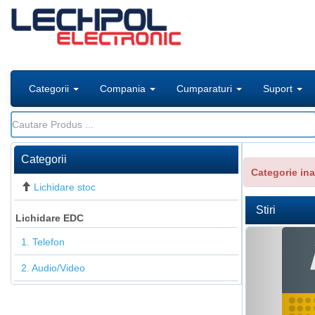
Categorii
Compania
Cumparaturi
Suport
Categorii
Categorie ina
Lichidare stoc
Stiri
Lichidare EDC
P
1. Telefon
r
2. Audio/Video
e
v