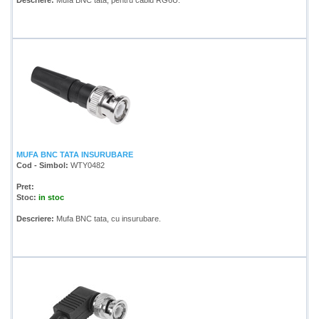
Descriere:
Mufa BNC tata, pentru cablu RG6U.
MUFA BNC TATA INSURUBARE
Cod - Simbol:
WTY0482
Pret:
Stoc:
in stoc
Descriere:
Mufa BNC tata, cu insurubare.