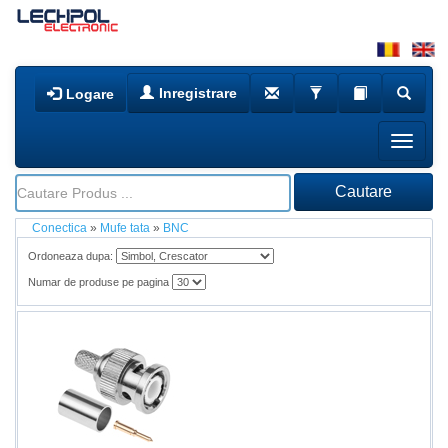
Inregistrare
Logare
Conectica
»
Mufe tata
»
BNC
Ordoneaza dupa:
Numar de produse pe pagina