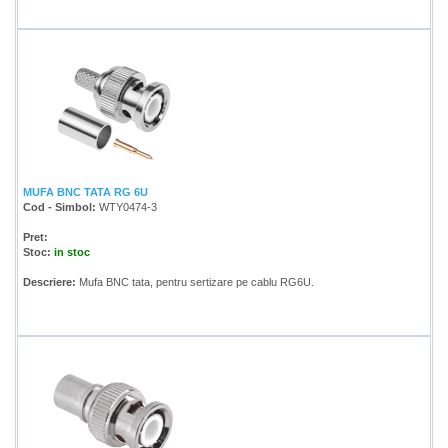
MUFA BNC TATA RG 6U
Cod - Simbol:
WTY0474-3
Pret:
Stoc:
in stoc
Descriere:
Mufa BNC tata, pentru sertizare pe cablu RG6U.