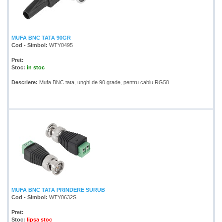
MUFA BNC TATA 90GR
Cod - Simbol:
WTY0495
Pret:
Stoc:
in stoc
Descriere:
Mufa BNC tata, unghi de 90 grade, pentru cablu RG58.
MUFA BNC TATA PRINDERE SURUB
Cod - Simbol:
WTY0632S
Pret:
Stoc:
lipsa stoc