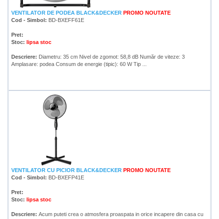
VENTILATOR DE PODEA BLACK&DECKER
PROMO
NOUTATE
Cod - Simbol:
BD-BXEFF61E
Pret:
Stoc:
lipsa stoc
Descriere:
Diametru: 35 cm Nivel de zgomot: 58,8 dB Număr de viteze: 3
Amplasare: podea Consum de energie (tipic): 60 W Tip ...
VENTILATOR CU PICIOR BLACK&DECKER
PROMO
NOUTATE
Cod - Simbol:
BD-BXEFP41E
Pret:
Stoc:
lipsa stoc
Descriere:
Acum puteti crea o atmosfera proaspata in orice incapere din casa cu