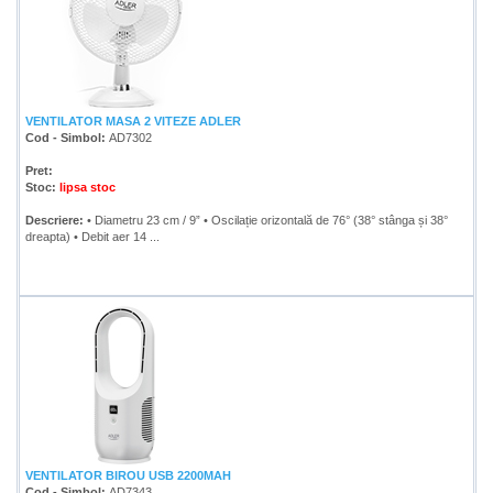
VENTILATOR MASA 2 VITEZE ADLER
Cod - Simbol:
AD7302
Pret:
Stoc:
lipsa stoc
Descriere:
• Diametru 23 cm / 9” • Oscilație orizontală de 76° (38° stânga și 38°
dreapta) • Debit aer 14 ...
VENTILATOR BIROU USB 2200MAH
Cod - Simbol:
AD7343