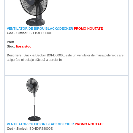
VENTILATOR DE BIROU BLACK&DECKER
PROMO
NOUTATE
Cod - Simbol:
BD-BXFD8000E
Pret:
Stoc:
lipsa stoc
Descriere:
Black & Decker BXFD8000E este un ventilator de masă puternic care
asigură o circulație plăcută a aerului în ...
VENTILATOR CU PICIOR BLACK&DECKER
PROMO
NOUTATE
Cod - Simbol:
BD-BXFS8000E