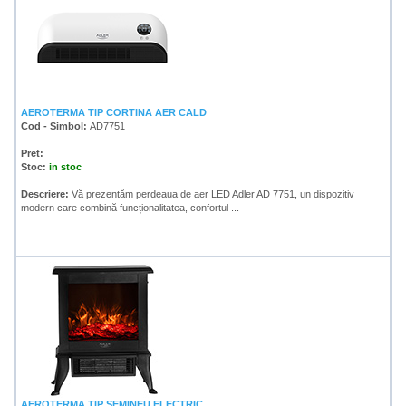
AEROTERMA TIP CORTINA AER CALD
Cod - Simbol:
AD7751
Pret:
Stoc:
in stoc
Descriere:
Vă prezentăm perdeaua de aer LED Adler AD 7751, un dispozitiv
modern care combină funcționalitatea, confortul ...
AEROTERMA TIP SEMINEU ELECTRIC