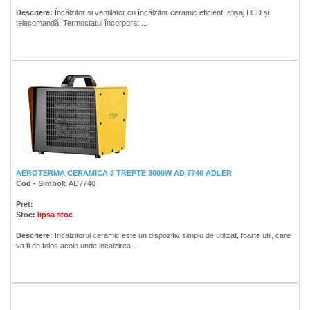
Descriere:
Încălzitor si ventilator cu încălzitor ceramic eficient, afișaj LCD și
telecomandă. Termostatul încorporat ...
AEROTERMA CERAMICA 3 TREPTE 3000W AD 7740 ADLER
Cod - Simbol:
AD7740
Pret:
Stoc:
lipsa stoc
Descriere:
Incalzitorul ceramic este un dispozitiv simplu de utilizat, foarte util, care
va fi de folos acolo unde incalzirea ...