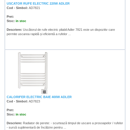
USCATOR RUFE ELECTRIC 220W ADLER
Cod - Simbol:
AD7821
Pret:
Stoc:
in stoc
Descriere:
Uscătorul de rufe electric pliabil Adler 7821 este un dispozitiv care
permite uscarea rapidă și eficientă a rufelor ...
CALORIFER ELECTRIC BAIE 400W ADLER
Cod - Simbol:
AD7823
Pret:
Stoc:
in stoc
Descriere:
Radiator de perete: - scurtează timpul de uscare a prosoapelor / rufelor
- sursă suplimentară de încălzire pentru ...