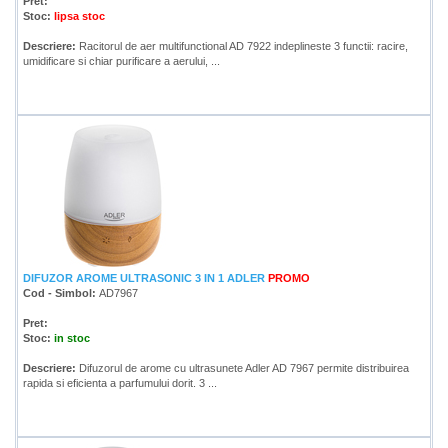
Pret:
Stoc:
lipsa stoc
Descriere:
Racitorul de aer multifunctional AD 7922 indeplineste 3 functii: racire,
umidificare si chiar purificare a aerului, ...
DIFUZOR AROME ULTRASONIC 3 IN 1 ADLER
PROMO
Cod - Simbol:
AD7967
Pret:
Stoc:
in stoc
Descriere:
Difuzorul de arome cu ultrasunete Adler AD 7967 permite distribuirea
rapida si eficienta a parfumului dorit. 3 ...