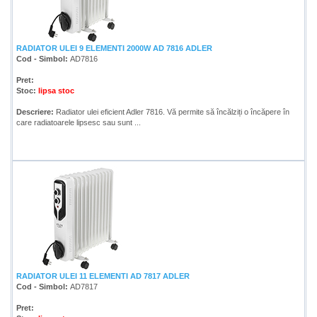
RADIATOR ULEI 9 ELEMENTI 2000W AD 7816 ADLER
Cod - Simbol:
AD7816
Pret:
Stoc:
lipsa stoc
Descriere:
Radiator ulei eficient Adler 7816. Vă permite să încălziți o încăpere în
care radiatoarele lipsesc sau sunt ...
RADIATOR ULEI 11 ELEMENTI AD 7817 ADLER
Cod - Simbol:
AD7817
Pret: