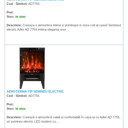
Cod - Simbol:
AD7754
Pret:
Stoc:
in stoc
Descriere:
Creeaza o atmosfera intima si primitoare in orice colt al casei! Semineul
electric Adler AD 7754 imbina eleganta unui ...
AEROTERMA TIP SEMINEU ELECTRIC
Cod - Simbol:
AD7755
Pret:
Stoc:
in stoc
Descriere:
Creează o atmosferă caldă și confortabilă în casa ta cu Adler AD 7755,
un șemineu electric LED modern cu ...