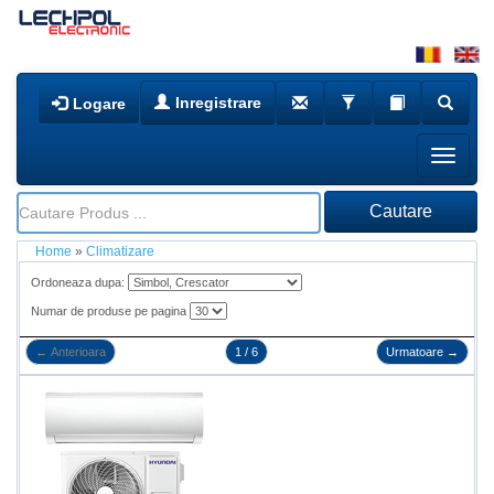
Inregistrare
Logare
Home
»
Climatizare
Ordoneaza dupa:
Numar de produse pe pagina
←
Anterioara
1 / 6
Urmatoare
→