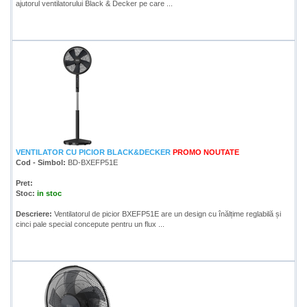
ajutorul ventilatorului Black & Decker pe care ...
VENTILATOR CU PICIOR BLACK&DECKER
PROMO
NOUTATE
Cod - Simbol:
BD-BXEFP51E
Pret:
Stoc:
in stoc
Descriere:
Ventilatorul de picior BXEFP51E are un design cu înălțime reglabilă și
cinci pale special concepute pentru un flux ...