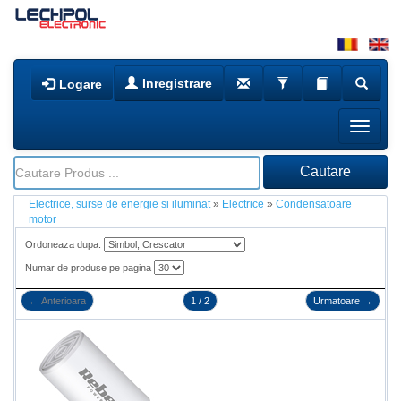
Inregistrare
Logare
Electrice, surse de energie si iluminat
»
Electrice
»
Condensatoare
motor
Ordoneaza dupa:
Numar de produse pe pagina
←
Anterioara
1 / 2
Urmatoare
→