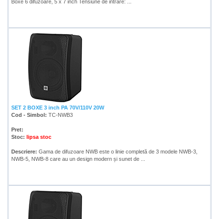
Boxe 6 difuzoare, 5 x 7 inch Tensiune de intrare: ...
SET 2 BOXE 3 inch PA 70V/110V 20W
Cod - Simbol:
TC-NWB3
Pret:
Stoc:
lipsa stoc
Descriere:
Gama de difuzoare NWB este o linie completă de 3 modele NWB-3,
NWB-5, NWB-8 care au un design modern și sunet de ...