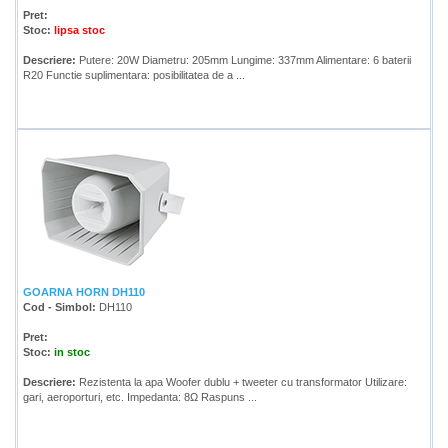
Pret:
Stoc:
lipsa stoc
Descriere:
Putere: 20W Diametru: 205mm Lungime: 337mm Alimentare: 6 baterii
R20 Functie suplimentara: posibilitatea de a ...
GOARNA HORN DH110
Cod - Simbol:
DH110
Pret:
Stoc:
in stoc
Descriere:
Rezistenta la apa Woofer dublu + tweeter cu transformator Utilizare:
gari, aeroporturi, etc. Impedanta: 8Ω Raspuns ...