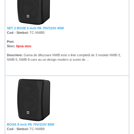
SET 2 BOXE 5 inch PA 70V/110V 40W
Cod - Simbol:
TC-NWB5
Pret:
Stoc:
lipsa stoc
Descriere:
Gama de difuzoare NWB este o linie completă de 3 modele NWB-3,
NWB-5, NWB-8 care au un design modern și sunet de ...
BOXA 8 inch PA 70V/110V 80W
Cod - Simbol:
TC-NWB8