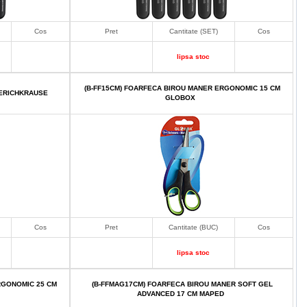
Cos
Pret
Cantitate (SET)
Cos
lipsa stoc
(B-FF15CM) FOARFECA BIROU MANER ERGONOMIC 15 CM
 ERICHKRAUSE
GLOBOX
Cos
Pret
Cantitate (BUC)
Cos
lipsa stoc
RGONOMIC 25 CM
(B-FFMAG17CM) FOARFECA BIROU MANER SOFT GEL
ADVANCED 17 CM MAPED