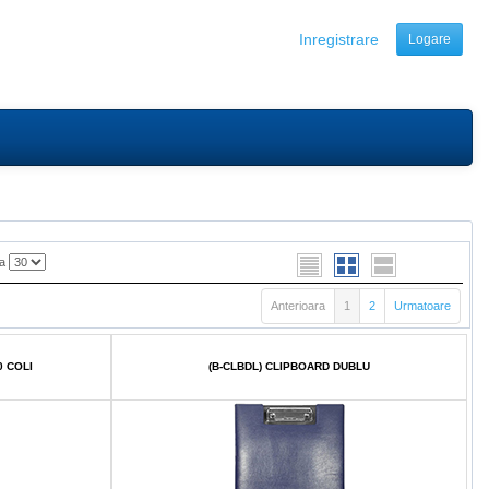
Inregistrare
Logare
na
Anterioara
1
2
Urmatoare
0 COLI
(B-CLBDL) CLIPBOARD DUBLU