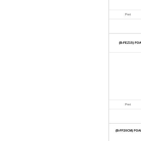
Pret
(B-FEZ15) F
Pret
(B-FF20CM) FO