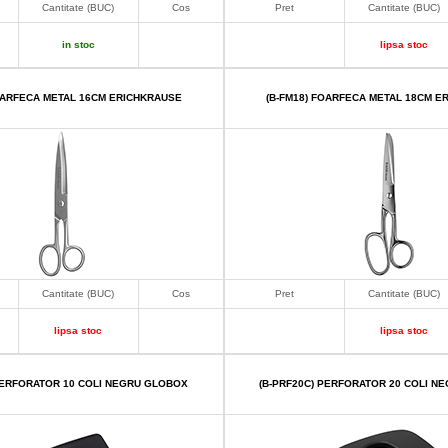
Cantitate (BUC)
Cos
Pret
Cantitate (BUC)
in stoc
lipsa stoc
OARFECA METAL 16CM ERICHKRAUSE
(B-FM18) FOARFECA METAL 18CM E
Cantitate (BUC)
Cos
Pret
Cantitate (BUC)
lipsa stoc
lipsa stoc
PERFORATOR 10 COLI NEGRU GLOBOX
(B-PRF20C) PERFORATOR 20 COLI N