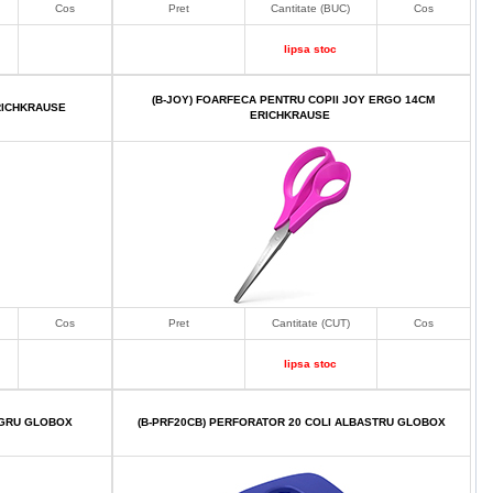
Cos
Pret
Cantitate (BUC)
Cos
lipsa stoc
(B-JOY) FOARFECA PENTRU COPII JOY ERGO 14CM
RICHKRAUSE
ERICHKRAUSE
Cos
Pret
Cantitate (CUT)
Cos
lipsa stoc
EGRU GLOBOX
(B-PRF20CB) PERFORATOR 20 COLI ALBASTRU GLOBOX