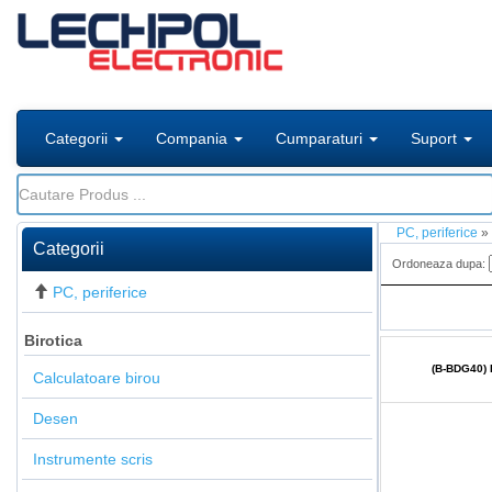
Categorii
Compania
Cumparaturi
Suport
PC, periferice
»
Categorii
Ordoneaza dupa:
PC, periferice
Birotica
(B-BDG40)
Calculatoare birou
Desen
Instrumente scris