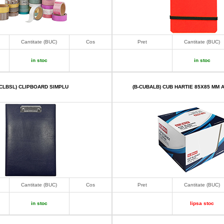
Cantitate (BUC)
Cos
Pret
Cantitate (BUC)
in stoc
in stoc
-CLBSL) CLIPBOARD SIMPLU
(B-CUBALB) CUB HARTIE 85X85 MM
Cantitate (BUC)
Cos
Pret
Cantitate (BUC)
in stoc
lipsa stoc