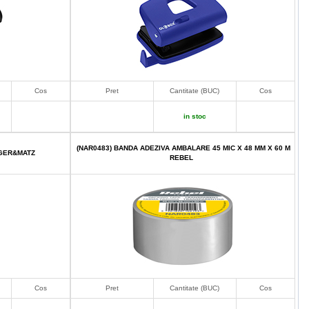
Cos
Pret
Cantitate (BUC)
Cos
in stoc
(NAR0483) BANDA ADEZIVA AMBALARE 45 MIC X 48 MM X 60 M
UGER&MATZ
REBEL
Cos
Pret
Cantitate (BUC)
Cos