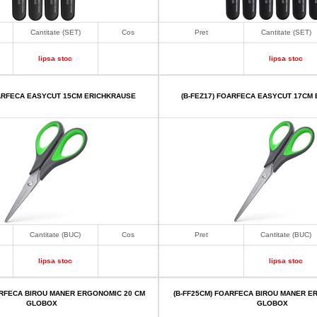
Cantitate (SET)
Cos
Pret
Cantitate (SET)
lipsa stoc
lipsa stoc
OARFECA EASYCUT 15CM ERICHKRAUSE
(B-FEZ17) FOARFECA EASYCUT 17CM
Cantitate (BUC)
Cos
Pret
Cantitate (BUC)
lipsa stoc
lipsa stoc
ARFECA BIROU MANER ERGONOMIC 20 CM
(B-FF25CM) FOARFECA BIROU MANER E
GLOBOX
GLOBOX