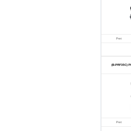
Pret
(B-PRF35C) 
Pret