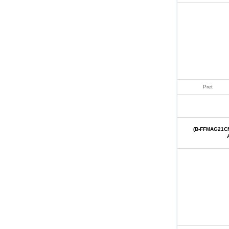
Pret
(B-FFMAG21C