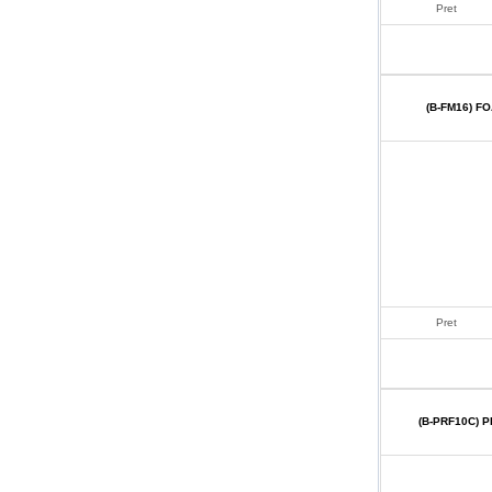
Pret
(B-FM16) F
Pret
(B-PRF10C) 