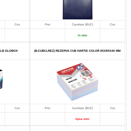
Cos
Pret
Cantitate (BUC)
Cos
in stoc
 ALB GLOBOX
(B-CUBCLREZ) REZERVA CUB HARTIE COLOR 85X85X40 MM
Cos
Pret
Cantitate (BUC)
Cos
lipsa stoc