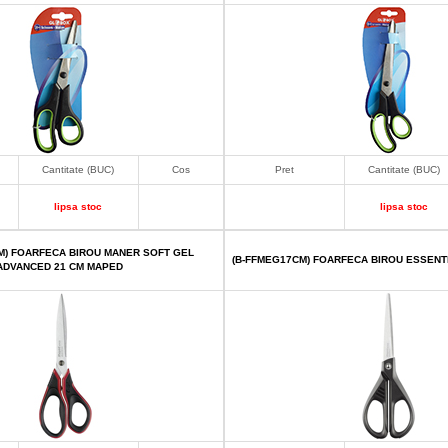
Cantitate (BUC)
Cos
Pret
Cantitate (BUC)
lipsa stoc
lipsa stoc
M) FOARFECA BIROU MANER SOFT GEL
(B-FFMEG17CM) FOARFECA BIROU ESSENT
ADVANCED 21 CM MAPED