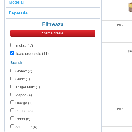
Modelaj
Papetarie
Filtreaza
Pret
In stoc (17)
(B
Toate produsele (41)
Brand:
Globox (7)
Grafix (1)
Kruger Matz (1)
Maped (4)
Omega (1)
Pret
Platinet (3)
Rebel (8)
Schneider (4)