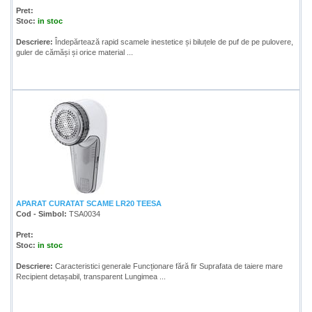
Pret:
Stoc:
in stoc
Descriere:
Îndepărtează rapid scamele inestetice și biluțele de puf de pe pulovere,
guler de cămăși și orice material ...
APARAT CURATAT SCAME LR20 TEESA
Cod - Simbol:
TSA0034
Pret:
Stoc:
in stoc
Descriere:
Caracteristici generale Funcționare fără fir Suprafata de taiere mare
Recipient detașabil, transparent Lungimea ...