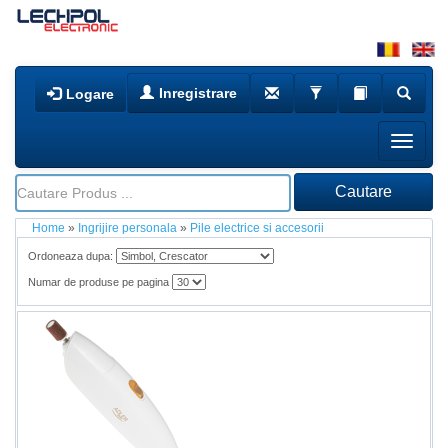
Inregistrare
Logare
Home
»
Ingrijire personala
»
Pile electrice si accesorii
Ordoneaza dupa:
Numar de produse pe pagina