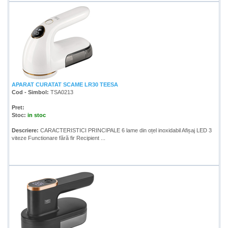
APARAT CURATAT SCAME LR30 TEESA
Cod - Simbol:
TSA0213
Pret:
Stoc:
in stoc
Descriere:
CARACTERISTICI PRINCIPALE 6 lame din oțel inoxidabil Afișaj LED 3
viteze Functionare fără fir Recipient ...