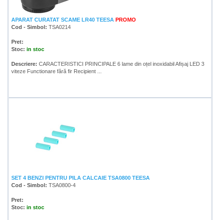
APARAT CURATAT SCAME LR40 TEESA
PROMO
Cod - Simbol:
TSA0214
Pret:
Stoc:
in stoc
Descriere:
CARACTERISTICI PRINCIPALE 6 lame din oțel inoxidabil Afișaj LED 3
viteze Functionare fără fir Recipient ...
SET 4 BENZI PENTRU PILA CALCAIE TSA0800 TEESA
Cod - Simbol:
TSA0800-4
Pret:
Stoc:
in stoc