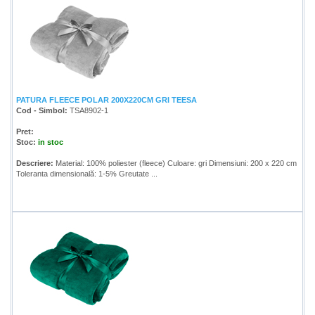
PATURA FLEECE POLAR 200X220CM GRI TEESA
Cod - Simbol:
TSA8902-1
Pret:
Stoc:
in stoc
Descriere:
Material: 100% poliester (fleece) Culoare: gri Dimensiuni: 200 x 220 cm
Toleranta dimensională: 1-5% Greutate ...