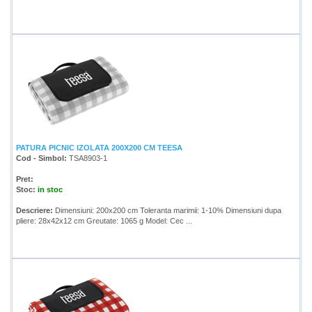
PATURA PICNIC IZOLATA 200X200 CM TEESA
Cod - Simbol:
TSA8903-1
Pret:
Stoc:
in stoc
Descriere:
Dimensiuni: 200x200 cm Toleranta marimii: 1-10% Dimensiuni dupa
pliere: 28x42x12 cm Greutate: 1065 g Model: Cec ...