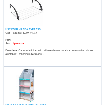
USCATOR VILEDA EXPRESS
Cod - Simbol:
KOM-VILEX
Pret:
Stoc:
lipsa stoc
Descriere:
Caracteristici: - cadru si bare din otel vopsit; - brate rasina. - brate
ajustabile; - tehnologie Nytrogen: ...
DISPLAY STAND CARTON TEESA