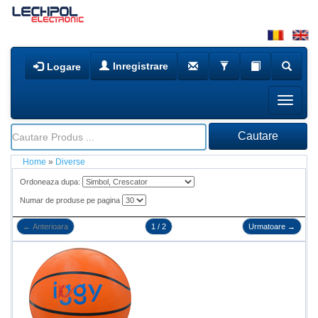
Inregistrare
Logare
Home
»
Diverse
Ordoneaza dupa:
Numar de produse pe pagina
←
Anterioara
1 / 2
Urmatoare
→