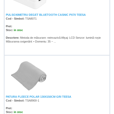
PULSOXIMETRU DEGET BLUETOOTH CASNIC PX70 TEESA
Cod - Simbol:
TSA8071
Pret:
Stoc:
in stoc
Descriere:
Metoda de măsurare: neinvazivă Afișaj: LCD Senzor: lumină roșie
Măsurarea oxigenării: • Domeniu: 35 ~ ...
PATURA FLEECE POLAR 130X150CM GRI TEESA
Cod - Simbol:
TSA8900-1
Pret:
Stoc:
in stoc