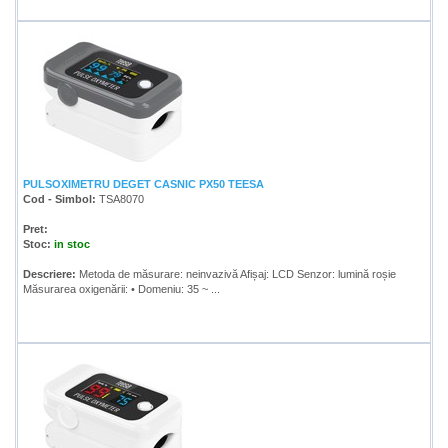
PULSOXIMETRU DEGET CASNIC PX50 TEESA
Cod - Simbol:
TSA8070
Pret:
Stoc:
in stoc
Descriere:
Metoda de măsurare: neinvazivă Afișaj: LCD Senzor: lumină roșie
Măsurarea oxigenării: • Domeniu: 35 ~ ...