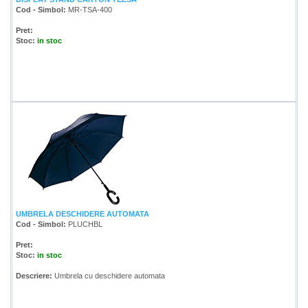
Cod - Simbol:
MR-TSA-400
Pret:
Stoc:
in stoc
UMBRELA DESCHIDERE AUTOMATA
Cod - Simbol:
PLUCHBL
Pret:
Stoc:
in stoc
Descriere:
Umbrela cu deschidere automata