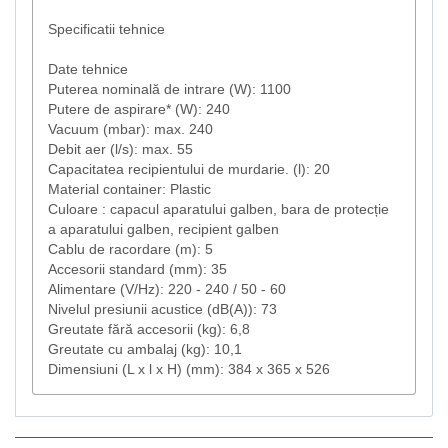
Specificatii tehnice
Date tehnice
Puterea nominală de intrare (W): 1100
Putere de aspirare* (W): 240
Vacuum (mbar): max. 240
Debit aer (l/s): max. 55
Capacitatea recipientului de murdarie. (l): 20
Material container: Plastic
Culoare : capacul aparatului galben, bara de protecție
a aparatului galben, recipient galben
Cablu de racordare (m): 5
Accesorii standard (mm): 35
Alimentare (V/Hz): 220 - 240 / 50 - 60
Nivelul presiunii acustice (dB(A)): 73
Greutate fără accesorii (kg): 6,8
Greutate cu ambalaj (kg): 10,1
Dimensiuni (L x l x H) (mm): 384 x 365 x 526