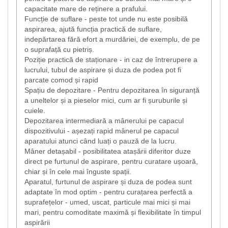
capacitate mare de reținere a prafului.
Funcție de suflare - peste tot unde nu este posibilă
aspirarea, ajută funcția practică de suflare,
indepărtarea fără efort a murdăriei, de exemplu, de pe
o suprafață cu pietriș.
Poziție practică de staționare - in caz de întrerupere a
lucrului, tubul de aspirare și duza de podea pot fi
parcate comod și rapid
Spațiu de depozitare - Pentru depozitarea în siguranță
a uneltelor și a pieselor mici, cum ar fi șuruburile și
cuiele.
Depozitarea intermediară a mânerului pe capacul
dispozitivului - așezați rapid mânerul pe capacul
aparatului atunci când luați o pauză de la lucru.
Mâner detașabil - posibilitatea atașării diferitor duze
direct pe furtunul de aspirare, pentru curatare ușoară,
chiar și în cele mai înguste spații.
Aparatul, furtunul de aspirare și duza de podea sunt
adaptate în mod optim - pentru curațarea perfectă a
suprafețelor - umed, uscat, particule mai mici și mai
mari, pentru comoditate maximă și flexibilitate în timpul
aspirării