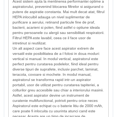
Acest sistem ajuta la mentinerea performantei optime a
aspiratorului, prevenind blocarea filtrelor si asigurand o
putere de aspiratie constanta. Mai mult decat atat, filtrul
HEPA inlocuibil adauga un nivel suplimentar de
purificare a aerului, retinand particule fine de praf,
bacterii, acarieni si polen, fiind astfel o optiune ideala
pentru persoanele cu alergii sau sensibilitati respiratorii.
Filtrul HEPA este lavabil, ceea ce il face usor de
intretinut si reutilizat.
Un alt aspect care face acest aspirator extrem de
versatil este posibilitatea de a-l folosi in doua moduri:
vertical si manual. In modul vertical, aspiratorul este
perfect pentru curatarea podelelor, fiind ideal pentru
diverse tipuri de suprafete, inclusiv parchet, laminat,
teracota, covoare si mochete. In modul manual,
aspiratorul se transforma rapid intr-un aspirator
portabil, usor de utilizat pentru curatarea tapiteriei, a
colturilor greu accesibile sau chiar a interiorului masinii.
Astfel, acest aspirator devine un instrument de
curatenie multifunctional, potrivit pentru orice neces
Aspiratorul este echipat cu o baterie litiu de 2000 mAh,
care poate fi inlocuita cu usurinta atunci cand este
necesar. Acesta are un timp de incarcare de