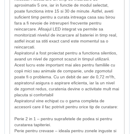
aproximativ 5 ore, iar in functie de modul selectat,
poate functiona intre 15 si 30 de minute. Astfel, aveti
suficient timp pentru a curata intreaga casa sau birou
fara a fi nevoie de intreruperi frecvente pentru
reincarcare. Afisajul LED integrat va permite sa
monitorizati nivelul de incarcare al bateriei in timp real,
astfel incat sa stiti exact cand este momentul sa o
reincarcati.
Aspiratorul a fost proiectat pentru a functiona silentios,
avand un nivel de zgomot scazut in timpul utilizarii.
Acest lucru este important mai ales pentru familiile cu
copii mici sau animale de companie, unde zgomotul
poate fi o problema. Cu un debit de aer de 0,72 m³/h,
aspiratorul asigura o aspirare eficienta, iar la un nivel
de zgomot redus, curatenia devine o activitate mult mai
placuta si confortabil
Aspiratorul vine echipat cu o gama completa de
accesorii care il fac potrivit pentru orice tip de curatare:
Perie 2 in 1 – pentru suprafetele de podea si pentru
curatarea tapiteriei.
Perie pentru crevase – ideala pentru zonele inguste si