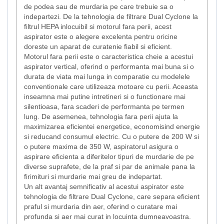
de podea sau de murdaria pe care trebuie sa o
indepartezi. De la tehnologia de filtrare Dual Cyclone la
filtrul HEPA inlocuibil si motorul fara perii, acest
aspirator este o alegere excelenta pentru oricine
doreste un aparat de curatenie fiabil si eficient.
Motorul fara perii este o caracteristica cheie a acestui
aspirator vertical, oferind o performanta mai buna si o
durata de viata mai lunga in comparatie cu modelele
conventionale care utilizeaza motoare cu perii. Aceasta
inseamna mai putine intretineri si o functionare mai
silentioasa, fara scaderi de performanta pe termen
lung. De asemenea, tehnologia fara perii ajuta la
maximizarea eficientei energetice, economisind energie
si reducand consumul electric. Cu o putere de 200 W si
o putere maxima de 350 W, aspiratorul asigura o
aspirare eficienta a diferitelor tipuri de murdarie de pe
diverse suprafete, de la praf si par de animale pana la
firimituri si murdarie mai greu de indepartat.
Un alt avantaj semnificativ al acestui aspirator este
tehnologia de filtrare Dual Cyclone, care separa eficient
praful si murdaria din aer, oferind o curatare mai
profunda si aer mai curat in locuinta dumneavoastra.