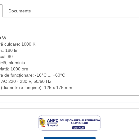
Documente
0 W
ă culoare: 1000 K
os: 180 lm
cul: 80°
iclă, aluminiu
iață: 1000 ore
a de funcționare: -10°C ... +60°C
: AC 220 - 230 V; 50/60 Hz
 (diametru x lungime): 125 x 175 mm