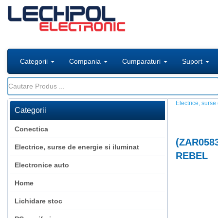
Categorii
Compania
Cumparaturi
Suport
Electrice, surse
Categorii
Conectica
(
ZAR058
Electrice, surse de energie si iluminat
REBEL
Electronice auto
Home
Lichidare stoc