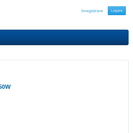
Inregistrare
Logare
150W