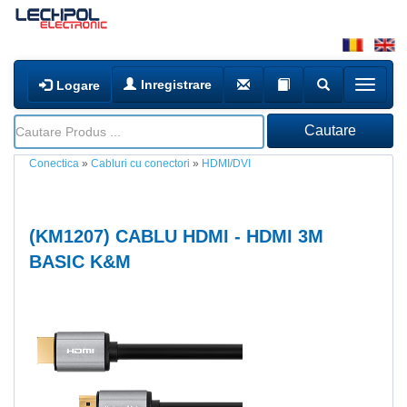
Inregistrare
Logare
Conectica
»
Cabluri cu conectori
»
HDMI/DVI
(
KM1207
) CABLU HDMI - HDMI 3M
BASIC K&M