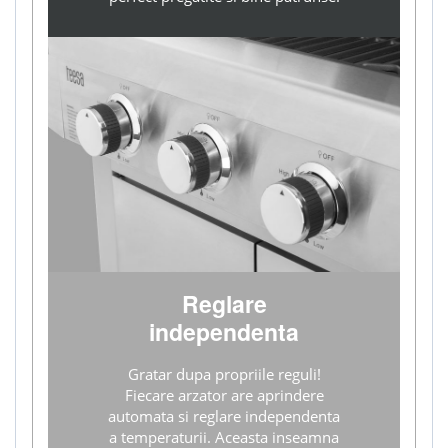
Reglare
independenta
Gratar dupa propriile reguli!
Fiecare arzator are aprindere
automata si reglare independenta
a temperaturii. Aceasta inseamna