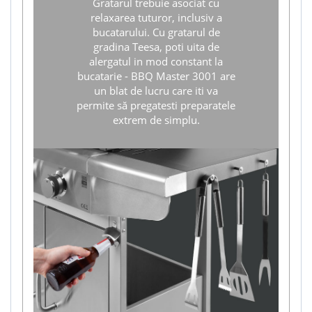
Gratarul trebuie asociat cu
relaxarea tuturor, inclusiv a
bucatarului. Cu gratarul de
gradina Teesa, poti uita de
alergatul in mod constant la
bucatarie - BBQ Master 3001 are
un blat de lucru care iti va
permite să pregatesti preparatele
extrem de simplu.