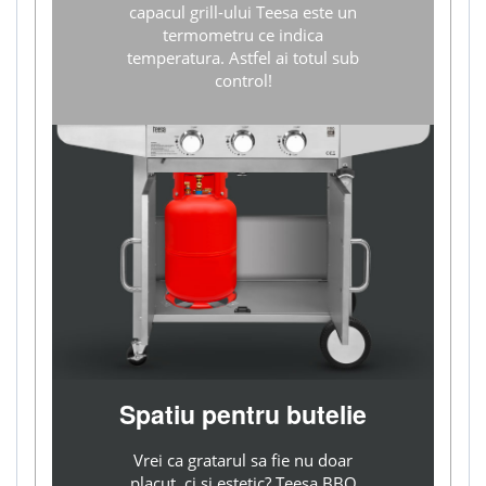
capacul grill-ului Teesa este un
termometru ce indica
temperatura. Astfel ai totul sub
control!
Spatiu pentru butelie
Vrei ca gratarul sa fie nu doar
placut, ci si estetic? Teesa BBQ