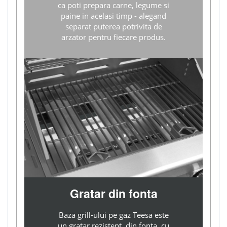
ca poti prepara carne, legume si
paine in acelasi timp - alegand
separat puterea potrivita de
arzator pentru fiecare produs.
Gratar din fonta
Baza grill-ului pe gaz Teesa este
un gratar rezistent, din fonta, cu