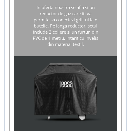
In oferta noastra se afla si un
reductor de gaz care iti va
permite sa conectezi grill-ul la o
butelie. Pe langa reductor, setul
include 2 coliere si un furtun din
PVC de 1 metru, intarit cu invelis
din material textil.