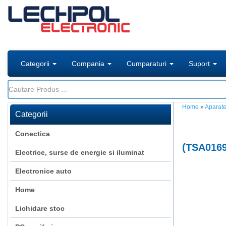
Categorii
Compania
Cumparaturi
Suport
Home
»
Aparate
Categorii
Conectica
(
TSA016
Electrice, surse de energie si iluminat
Electronice auto
Home
Lichidare stoc