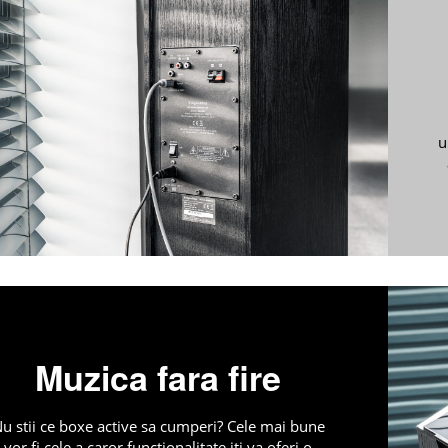
u
Muzica fara fire
u stii ce boxe active sa cumperi? Cele mai bune
vor fi cele a caror functionalitate iti va oferi o