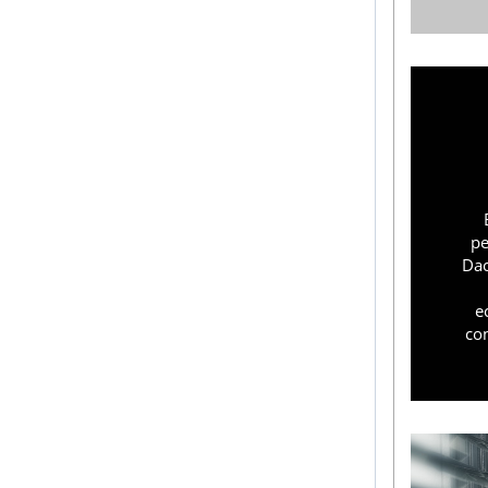
pe
Dac
e
co