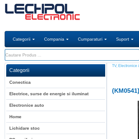
Categorii
Compania
Cumparaturi
Suport
TV, Electronice 
Categorii
Conectica
(
KM0541
Electrice, surse de energie si iluminat
Electronice auto
Home
Lichidare stoc