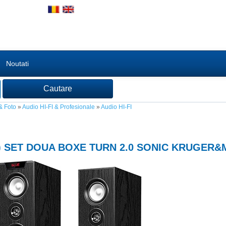
Noutati
& Foto
»
Audio HI-FI & Profesionale
»
Audio HI-FI
) SET DOUA BOXE TURN 2.0 SONIC KRUGER&