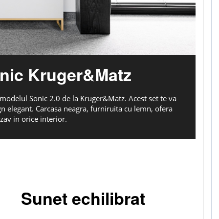
onic Kruger&Matz
 modelul Sonic 2.0 de la Kruger&Matz. Acest set te va
ign elegant. Carcasa neagra, furniruita cu lemn, ofera
zav in orice interior.
Sunet echilibrat