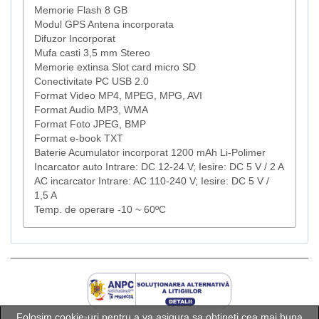
Memorie Flash 8 GB
Modul GPS Antena incorporata
Difuzor Incorporat
Mufa casti 3,5 mm Stereo
Memorie extinsa Slot card micro SD
Conectivitate PC USB 2.0
Format Video MP4, MPEG, MPG, AVI
Format Audio MP3, WMA
Format Foto JPEG, BMP
Format e-book TXT
Baterie Acumulator incorporat 1200 mAh Li-Polimer
Incarcator auto Intrare: DC 12-24 V; Iesire: DC 5 V / 2 A
AC incarcator Intrare: AC 110-240 V; Iesire: DC 5 V /
1,5 A
Temp. de operare -10 ~ 60ºC
Folosim cookie-uri pentru a va asigura sa obtineti cea mai buna