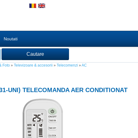
Noutati
& Foto
»
Televizoare & accesorii
»
Telecomenzi
»
AC
31-UNI
) TELECOMANDA AER CONDITIONAT