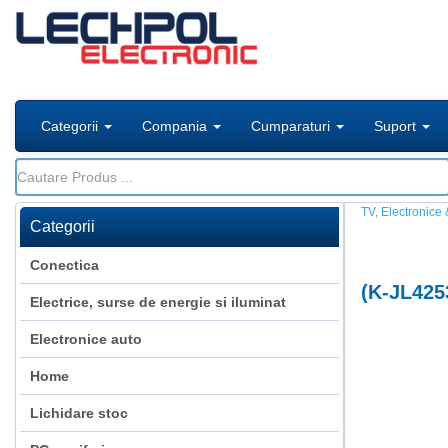
Categorii
Compania
Cumparaturi
Suport
TV, Electronice 
Categorii
Conectica
(
K-JL425
Electrice, surse de energie si iluminat
Electronice auto
Home
Lichidare stoc