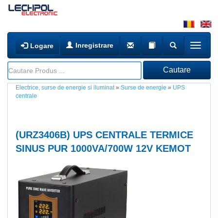
Inregistrare
Logare
Electrice, surse de energie si iluminat
»
Surse de energie
»
UPS
centrale
(
URZ3406B
) UPS CENTRALE TERMICE
SINUS PUR 1000VA/700W 12V KEMOT