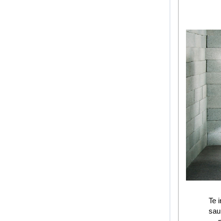
Te 
sau