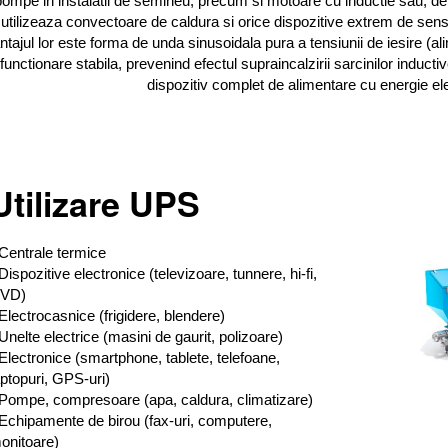
pompe in instalatii de semineu, precum si motoare cu inductie sau, de 
utilizeaza convectoare de caldura si orice dispozitive extrem de sensib
tajul lor este forma de unda sinusoidala pura a tensiunii de iesire (ali
 functionare stabila, prevenind efectul supraincalzirii sarcinilor induc
dispozitiv complet de alimentare cu energie el
Utilizare UPS
 Centrale termice
 Dispozitive electronice (televizoare, tunnere, hi-fi,
VD)
 Electrocasnice (frigidere, blendere)
 Unelte electrice (masini de gaurit, polizoare)
 Electronice (smartphone, tablete, telefoane,
aptopuri, GPS-uri)
 Pompe, compresoare (apa, caldura, climatizare)
 Echipamente de birou (fax-uri, computere,
onitoare)