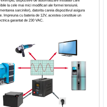
exemplu, dispozitive de automatizare instalatii care
ile la cele mai mici modificari ale formei tensiunii.
mentarea sarcinilor), datorita careia dispozitivul asigura
tive. Impreuna cu bateria de 12V, acestea constituie un
ectrica garantat de 230 VAC.