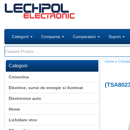
Categorii
Compania
Cumparaturi
Suport
Home
»
Climati
Categorii
Conectica
(
TSA802
Electrice, surse de energie si iluminat
Electronice auto
Home
Lichidare stoc