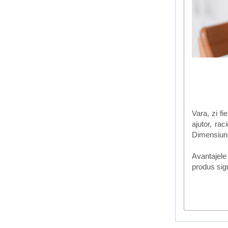
Vara, zi fi
ajutor, ra
Dimensiunea
Avantajele
produs sigu