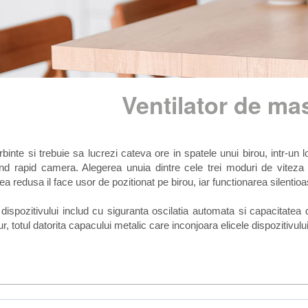
Ventilator de m
erbinte si trebuie sa lucrezi cateva ore in spatele unui birou, intr-un 
cind rapid camera. Alegerea unuia dintre cele trei moduri de viteza
 redusa il face usor de pozitionat pe birou, iar functionarea silentioasa
 dispozitivului includ cu siguranta oscilatia automata si capacitatea
r, totul datorita capacului metalic care inconjoara elicele dispozitivului.